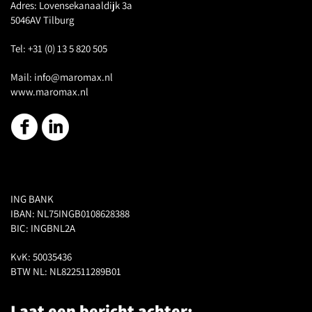
Adres:
Lovensekanaaldijk 3a
5046AV Tilburg
Tel:
+31 (0) 13 5 820 505
Mail:
info@maromax.nl
www.maromax.nl
ING BANK
IBAN: NL75INGB0108628388
BIC: INGBNL2A
KvK: 50035436
BTW NL: NL822511289B01
Laat een bericht achter: