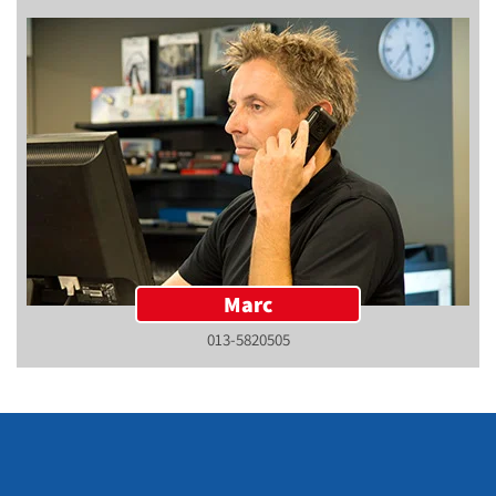
Marc
013-5820505