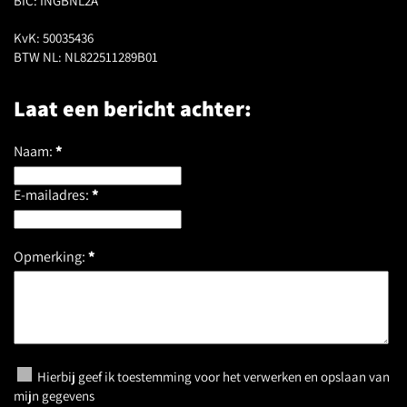
BIC: INGBNL2A
KvK: 50035436
BTW NL: NL822511289B01
Laat een bericht achter:
Naam:
*
E-mailadres:
*
Opmerking:
*
Hierbij geef ik toestemming voor het verwerken en opslaan van
mijn gegevens