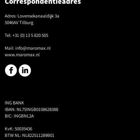
Correspondentieadres
Adres:
Lovensekanaaldijk 3a
5046AV Tilburg
Tel:
+31 (0) 13 5 820 505
Mail:
info@maromax.nl
www.maromax.nl
ING BANK
IBAN: NL75INGB0108628388
BIC: INGBNL2A
KvK: 50035436
BTW NL: NL822511289B01