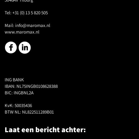
Tel:
+31 (0) 13 5 820 505
Mail:
info@maromax.nl
www.maromax.nl
ING BANK
IBAN: NL75INGB0108628388
BIC: INGBNL2A
KvK: 50035436
BTW NL: NL822511289B01
Laat een bericht achter: